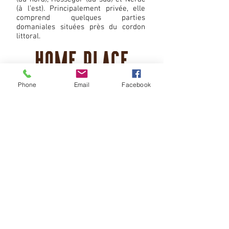
(à l’est). Principalement privée, elle
comprend quelques parties
domaniales situées près du cordon
littoral.
Phone
Email
Facebook
Balades Sud Gironde
Le Sud-Gironde permet de pratiquer
de nombreux loisirs de plein air. Les
rivières du Ciron, et de la Leyre, sont
aménagées pour de longues
promenades, et, pour des activités
aquatiques, comme celle du canoë-
kayak. Les étangs d'Hostens (300 ha
de plans d'eau), au milieu de la forêt
des landes, offrent un cadre très
agréable pour la baignade, la pêche,
l'aviron, les promenades...
La piste cyclable Mios-Bazas, longue