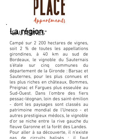
La région
"SAUTERNES"
Campé sur 2 200 hectares de vignes,
soit 2 % de toutes les appellations
girondines, à 40 km au sud de
Bordeaux, le vignoble du Sauternais
s'étale sur cinq communes du
département de la Gironde : Barsac et
Sauternes, pour les plus connues et
les plus riches en châteaux, Bommes,
Preignac et Fargues plus esseulée au
Sud-Ouest. Dans l'ombre des fiers
pessac-léognan, loin des saint-émilion
- dont les paysages sont classés au
patrimoine mondial de l'Unesco - et
autres prestigieux médocs, le vignoble
d'or se niche entre la rive gauche du
fleuve Garonne et la forêt des Landes.
Pour aller à sa découverte, il n'existe
pas de circuits balisés : il faut